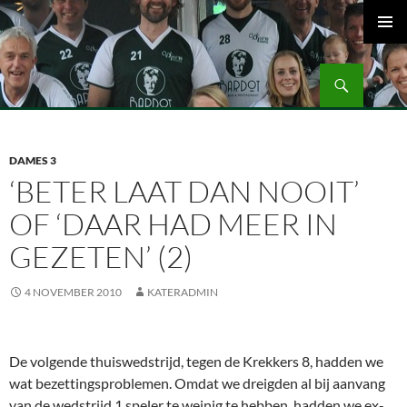
Ga
naar
PRIMAI
de
MENU
Zoeken
inhoud
Volleybalvereniging Vips Bardot
DAMES 3
‘BETER LAAT DAN NOOIT’
OF ‘DAAR HAD MEER IN
GEZETEN’ (2)
4 NOVEMBER 2010
KATERADMIN
De volgende thuiswedstrijd, tegen de Krekkers 8, hadden we
wat bezettingsproblemen. Omdat we dreigden al bij aanvang
van de wedstrijd 1 speler te weinig te hebben, hadden we ex-