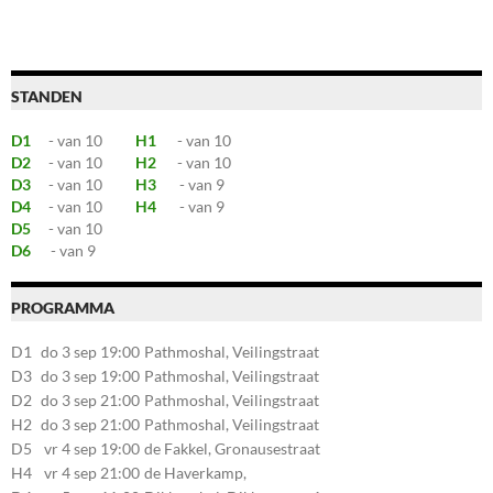
STANDEN
D1
- van 10
H1
- van 10
D2
- van 10
H2
- van 10
D3
- van 10
H3
- van 9
D4
- van 10
H4
- van 9
D5
- van 10
D6
- van 9
PROGRAMMA
D1
do 3 sep 19:00
Pathmoshal, Veilingstraat
20, 7545LZ Enschede
D3
do 3 sep 19:00
Pathmoshal, Veilingstraat
20, 7545LZ Enschede
D2
do 3 sep 21:00
Pathmoshal, Veilingstraat
20, 7545LZ Enschede
H2
do 3 sep 21:00
Pathmoshal, Veilingstraat
20, 7545LZ Enschede
D5
vr 4 sep 19:00
de Fakkel, Gronausestraat
107, 7581CE Losser
H4
vr 4 sep 21:00
de Haverkamp,
Stationsstraat 30, 7475AM