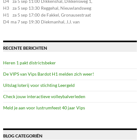
D4
za 5 sep 11:00
Dikkenshal, Dikkensweg 1,
Markelo
7641CC Wierden
H3
za 5 sep 13:30
Reggehal, Nieuwlandsweg
1, 7461VP Rijssen
H1
za 5 sep 17:00
de Fakkel, Gronausestraat
107, 7581CE Losser
D4
ma 7 sep 19:30
Diekmanhal, J.J. van
Deinselaan 22, 7541BR
Enschede
RECENTE BERICHTEN
Heren 1 pakt districtsbeker
De VIPS van Vips Bardot H1 melden zich weer!
Uitslag loterij voor stichting Leergeld
Check jouw interactieve volleybalverleden
Meld je aan voor lustrumfeest 40 jaar Vips
BLOG CATEGORIËN